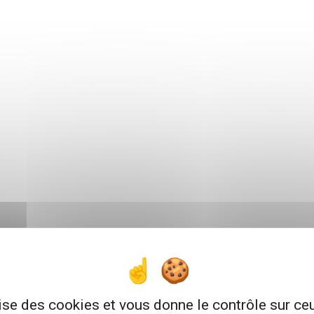
lise des cookies et vous donne le contrôle sur c