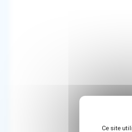
Ce site uti