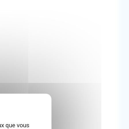
eux que vous