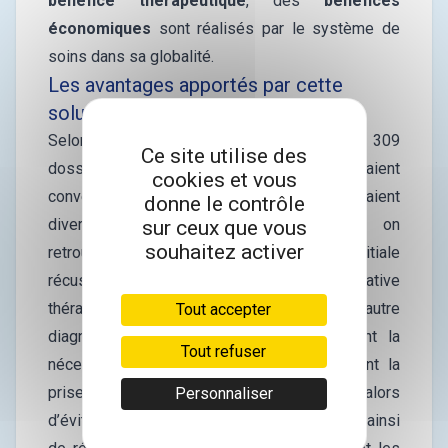
bénéfice thérapeutique
, des
bénéfices
économiques
sont réalisés par le système de
soins dans sa globalité.
Les avantages apportés par cette
solution
Selon des chiffres de
deuxiemeavis.fr
sur 309
Ce site utilise des
dossiers expertisés, 69% des avis étaient
cookies et vous
convergents avec le premier avis et 31% étaient
donne le contrôle
divergents. Parmi ces avis divergents, on
sur ceux que vous
souhaitez activer
retrouvait une indication chirurgicale initiale
récusée, des propositions d’alternative
thérapeutique ou encore une proposition d’autre
Tout accepter
diagnostic. Ces différents avis démontrent la
Tout refuser
nécessité d’examens complémentaires avant la
prise de décision. Cette approche permet alors
Personnaliser
d’éviter une opération ou un arrêt de travail et ainsi