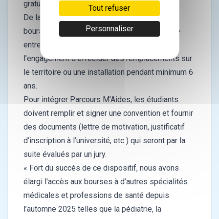
gratuitement.
Tout refuser
De la 7e à la 9 année, le programme est une
Personnaliser
bourse d’engagement à l’installation comprise
entre 2 500 et 5 000 euros par an, contre
l’engagement d’effectuer des remplacements sur
le territoire ou une installation pendant minimum 6
ans.
Pour intégrer Parcours M’Aides, les étudiants
doivent remplir et signer une convention et fournir
des documents (lettre de motivation, justificatif
d’inscription à l’université, etc ) qui seront par la
suite évalués par un jury.
« Fort du succès de ce dispositif, nous avons
élargi l'accès aux bourses à d’autres spécialités
médicales et professions de santé depuis
l’automne 2025 telles que la pédiatrie, la