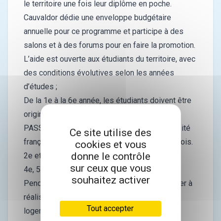
le territoire une fois leur diplôme en poche.
Cauvaldor dédie une enveloppe budgétaire
annuelle pour ce programme et participe à des
salons et à des forums pour en faire la promotion.
L’aide est ouverte aux étudiants du territoire, avec
des conditions évolutives selon les années
d’études ;
De la 1e à la 6e année, les étudiants doivent être
originaires de Cauvaldor.
PASS : l’étudiant doit étudier dans une université
Ce site utilise des
française, il touche une bourse de 800€ par mois.
cookies et vous
donne le contrôle
2e et 3e année : 200€ par mois
sur ceux que vous
4e, 5e, et 6e année : 300€ par mois
souhaitez activer
Pendant cette période, l’étudiant doit s’engager à
réaliser un de ses stages sur le territoire, un
Tout accepter
logement peut être mis à disposition