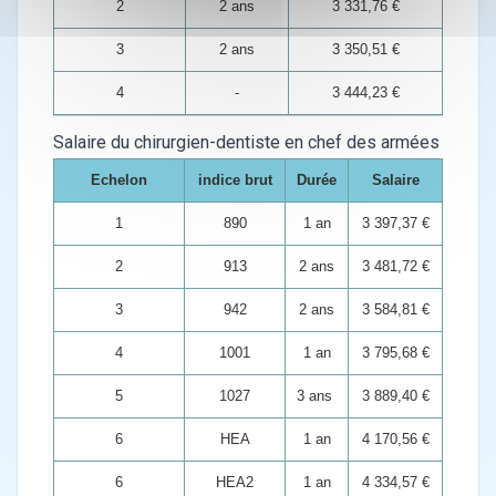
2
2 ans
3 331,76 €
3
2 ans
3 350,51 €
4
-
3 444,23 €
Salaire du chirurgien-dentiste en chef des armées
Echelon
indice brut
Durée
Salaire
1
890
1 an
3 397,37 €
2
913
2 ans
3 481,72 €
3
942
2 ans
3 584,81 €
4
1001
1 an
3 795,68 €
5
1027
3 ans
3 889,40 €
6
HEA
1 an
4 170,56 €
6
HEA2
1 an
4 334,57 €