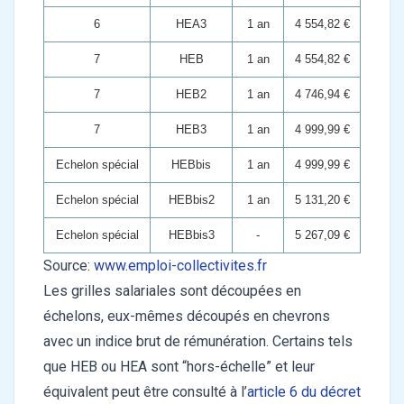
6
HEA3
1 an
4 554,82 €
7
HEB
1 an
4 554,82 €
7
HEB2
1 an
4 746,94 €
7
HEB3
1 an
4 999,99 €
Echelon spécial
HEBbis
1 an
4 999,99 €
Echelon spécial
HEBbis2
1 an
5 131,20 €
Echelon spécial
HEBbis3
-
5 267,09 €
Source:
www.emploi-collectivites.fr
Les grilles salariales sont découpées en
échelons, eux-mêmes découpés en chevrons
avec un indice brut de rémunération. Certains tels
que HEB ou HEA sont “hors-échelle” et leur
équivalent peut être consulté à l’
article 6 du décret