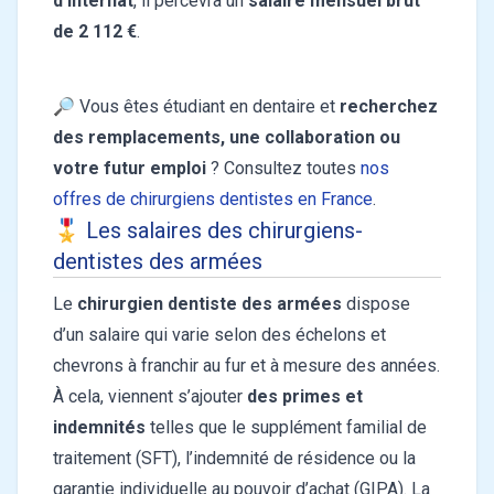
d’internat
, il percevra un
salaire mensuel brut
de 2 112 €
.
🔎 Vous êtes étudiant en dentaire et
recherchez
des remplacements, une collaboration ou
votre futur emploi
? Consultez toutes
nos
offres de chirurgiens dentistes en France
.
🎖️ Les salaires des chirurgiens-
dentistes des armées
Le
chirurgien dentiste des armées
dispose
d’un salaire qui varie selon des échelons et
chevrons à franchir au fur et à mesure des années.
À cela, viennent s’ajouter
des primes et
indemnités
telles que le supplément familial de
traitement (SFT), l’indemnité de résidence ou la
garantie individuelle au pouvoir d’achat (GIPA). La