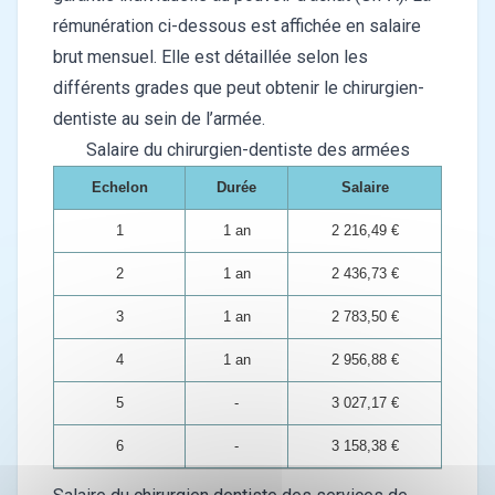
rémunération ci-dessous est affichée en salaire
brut mensuel. Elle est détaillée selon les
différents grades que peut obtenir le chirurgien-
dentiste au sein de l’armée.
Salaire du chirurgien-dentiste des armées
Echelon
Durée
Salaire
1
1 an
2 216,49 €
2
1 an
2 436,73 €
3
1 an
2 783,50 €
4
1 an
2 956,88 €
5
-
3 027,17 €
6
-
3 158,38 €