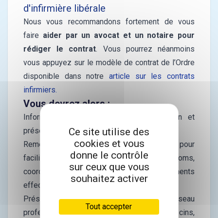
d'infirmière libérale
Nous vous recommandons fortement de vous
faire
aider par un avocat et un notaire pour
rédiger le contrat
. Vous pourrez néanmoins
vous appuyez sur le modèle de contrat de l’Ordre
disponible dans notre
article sur les contrats
infirmiers.
Vous devrez alors :
Informer votre patientèle de la passation et
Ce site utilise des
présenter votre successeur
cookies et vous
Remettre votre fichier patientèle en totalité pour
donne le contrôle
faciliter la continuité des soins : noms,
sur ceux que vous
coordonnées, pathologies, dates et traitements
souhaitez activer
effectués ou en cours
Présenter votre successeur à votre réseau
Tout accepter
professionnel : confrères et consœurs, médecins,