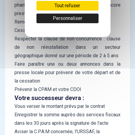
pharmaciens, réseaux de soins ou encore
Tout refuser
prestataires de service
Personnaliser
Remettre le droit au bail
Cession du matériel du cabinet
Respecter la clause de non-concurrence : clause
de non réinstallation dans un secteur
géographique donné sur une période de 2 à 5 ans
Faire paraître une ou deux annonces dans la
presse locale pour prévenir de votre départ et de
la cessation
Prévenir la CPAM et votre CDOI
Votre successeur devra :
Vous verser le montant prévu par le contrat
Enregistrer la somme auprès des services fiscaux
dans les 30 jours après la signature de l’acte
Aviser la C.P.A.M concernée, l'URSSAF, la