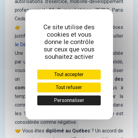
autorisations d'exercice, mobilité-développement
professionnel, 21 B, rue Leblanc, 75737 Paris
Cedex 15.
Ce site utilise des
👉 Pour plus de précisions sur les pièces
cookies et vous
justificatives à fournir, vous pouvez consulter
donne le contrôle
le Décret n°2020-1017 du 7 août 2020.
sur ceux que vous
Une fois envoyée, votre demande sera étudiée
souhaitez activer
par une commission. Si votre dossier est validé,
vous devrez, dans certains cas, réaliser
Tout accepter
un
parcours de consolidation des
Tout refuser
compétences
. Ce parcours est un cursus à
temps plein dont la durée est fixée par la
Personnaliser
commission. Si vous n’avez pas de réponse dans
les 12 mois suivants votre envoi, la réponse est
considérée comme négative.
🤝 Vous êtes
diplômé au Québec
? Un accord de