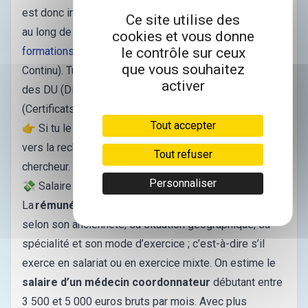
est donc important que tu continues de te former tout
Ce site utilise des
au long de ta carrière. Pour ça, tu peux suivre des
cookies et vous donne
le contrôle sur ceux
formations en DPC
(Développement Professionnel
que vous souhaitez
Continu). Tu pourras également te spécialiser grâce à
activer
des DU (Diplôme Universitaire) ou encore des CES
(Certificats d’Études Supérieures).
Tout accepter
👉 Si tu le souhaites, tu pourras également te diriger
vers la recherche ou encore devenir enseignant-
Tout refuser
chercheur.
Personnaliser
💸 Salaire d’un médecin coordonnateur
La
rémunération d’un médecin coordonnateur
varie
selon son ancienneté, sa situation géographique, sa
spécialité et son mode d’exercice ; c’est-à-dire s’il
exerce en salariat ou en exercice mixte. On estime le
salaire d’un médecin coordonnateur
débutant entre
3 500 et 5 000 euros bruts par mois. Avec plus