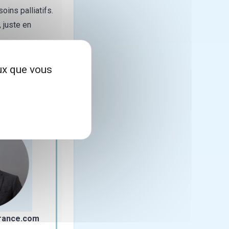
oins palliatifs.
 juste en
sorte que la
apacités
eux que vous
évouement pour
rance.com