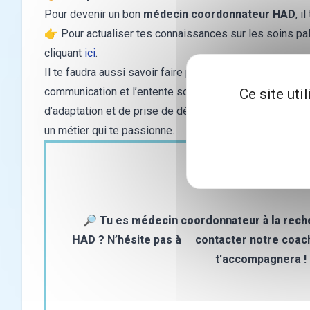
Pour devenir un bon
médecin coordonnateur HAD
, i
👉 Pour actualiser tes connaissances sur les soins pal
cliquant
ici
.
Il te faudra aussi savoir faire preuve de
patience
et d
communication et l’entente soient optimales. Tu dois a
Ce site uti
d’adaptation et de prise de décisions sont aussi primor
un métier qui te passionne.
🔎 Tu es
médecin coordonnateur à la reche
HAD
? N’hésite pas à
contacter
notre coach
t'accompagnera !