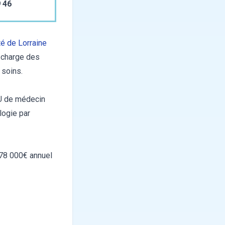
 46
té de Lorraine
n charge des
 soins.
DU de médecin
logie par
 78 000€ annuel