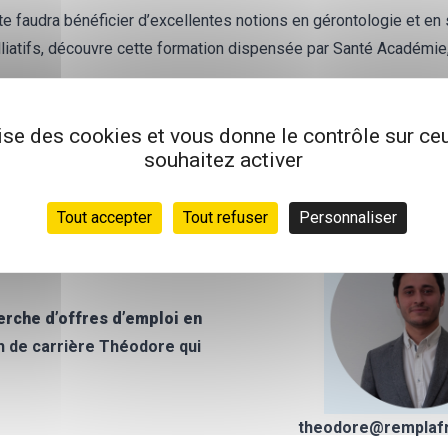
l te faudra bénéficier d’excellentes notions en gérontologie et en s
liatifs, découvre cette formation dispensée par Santé Académie,
e
diplomatie
, car tu seras amené à gérer des équipes et faire en 
ussi être
pédagogue
car tu devras former des praticiens. Des c
lise des cookies et vous donne le contrôle sur c
souhaitez activer
diales. Sans oublier la qualité principale : l’engagement et le d
Tout accepter
Tout refuser
Personnaliser
rche d’offres d’emploi en
 de carrière Théodore qui
theodore@remplaf