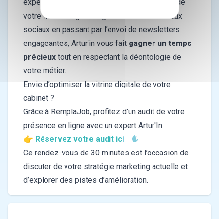
expertise et à votre audience. De l’animation de
votre fiche Google à la gestion de vos réseaux
sociaux en passant par l’envoi de newsletters
engageantes, Artur’in vous fait
gagner un temps
précieux
tout en respectant la déontologie de
votre métier.
Envie d’optimiser la vitrine digitale de votre
cabinet ?
Grâce à RemplaJob, profitez d’un audit de votre
présence en ligne avec un expert Artur'In.
👉 R
éservez votre audit ic
i
Ce rendez-vous de 30 minutes est l’occasion de
discuter de votre stratégie marketing actuelle et
d’explorer des pistes d’amélioration.