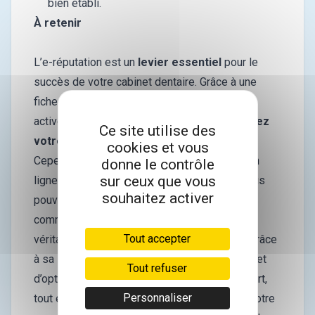
bien établi.
À retenir
L’e-réputation est un
levier essentiel
pour le
succès de votre cabinet dentaire. Grâce à une
fiche Google bien optimisée et une présence
active sur les réseaux sociaux, vous
renforcez
Ce site utilise des
votre visibilité et votre crédibilité
.
cookies et vous
Cependant, gérer efficacement votre image en
donne le contrôle
sur ceux que vous
ligne peut être chronophage et complexe. Vous
souhaitez activer
pouvez vous entourer d'experts sur le sujet
comme
Artur’in
qui intervient en tant que
Tout accepter
véritable partenaire de votre succès digital. Grâce
à sa
solution clé en main
, Artur'in vous permet
Tout refuser
d’optimiser votre présence en ligne sans effort,
Personnaliser
tout en bénéficiant de
contenus adaptés
à votre