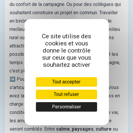
du confort de la campagne. Ou pour des collègues qui
souhaitent construire un projet en commun. Travailler
en binôme, ou plus sur certains sites, peut être le
meilleur moyen de tester son accroche avec le milieu
Ce site utilise des
rural ou semi-rural, qui peut parfois sembler moins
cookies et vous
attractif. Qui dit arrivée à plusieurs, dit aussi
donne le contrôle
possibilité d’aménager encore plus efficacement les
sur ceux que vous
temps de travail. S’épanouir en équipe à la campagne,
souhaitez activer
c’est plus que possible.
➡️ Pour résumer, ce projet de développement
Tout accepter
s’articule autour d’un point central :
le candidat
. Vous
Tout refuser
avez la possibilité d’échanger avec les personnes en
charge du projet, pour venir exercer dans les
Personnaliser
conditions qui sont les vôtres. Quant au cadre de vie,
les amoureux de la vie au grand air et de la nature
seront comblés. Entre
calme
,
paysages
,
culture
ou