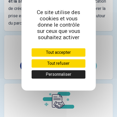
et la sage-femme
. Ces rencontres ont pour vocation
de créer une communauté solidaire afin d'améliorer la
Ce site utilise des
prise en charge du patient et la communication autour
cookies et vous
du parcours de soin.
donne le contrôle
sur ceux que vous
souhaitez activer
Partagez l’article à vos contacts
Tout accepter
Tout refuser
Personnaliser