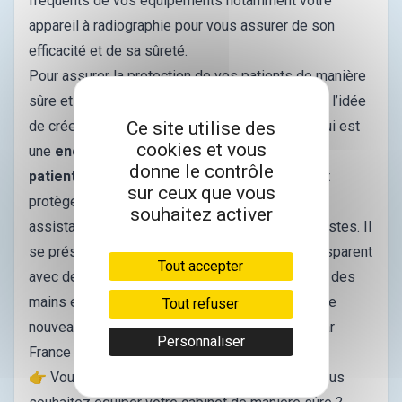
fréquents de vos équipements notamment votre
appareil à radiographie pour vous assurer de son
efficacité et de sa sûreté.
Pour assurer la protection de vos patients de manière
sûre et innovante, le docteur Sophie Chalet, a eu l’idée
Ce site utilise des
de créer un système nommé Self Oral Safety, qui est
cookies et vous
une
enceinte de confinement destinée aux
donne le contrôle
patients
. Cela permet d’éviter les projections et
sur ceux que vous
protège à la fois les dentistes, assistants et
souhaitez activer
assistantes dentaires mais aussi les orthodontistes. Il
se présente comme un plastique souple et transparent
Tout accepter
avec des ouvertures pour permettre le passage des
mains et se fixe au niveau du front. Découvrez ce
Tout refuser
nouveau dispositif, dans un reportage réalisé par
Personnaliser
France 3 :
👉 Vous venez tout juste de vous installer et vous