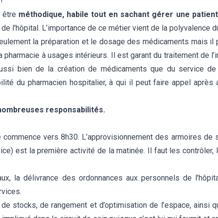
!
à être
méthodique, habile tout en sachant gérer une patien
 l'hôpital. L’importance de ce métier vient de la polyvalence du
seulement la préparation et le dosage des médicaments mais il p
pharmacie à usages intérieurs. Il est garant du traitement de l’
e aussi bien de la création de médicaments que du service de
ilité du pharmacien hospitalier, à qui il peut faire appel après a
nombreuses responsabilités.
re commence vers 8h30. L’approvisionnement des armoires de s
est la première activité de la matinée. Il faut les contrôler, l
aux, la délivrance des ordonnances aux personnels de l'hôpit
rvices.
de stocks, de rangement et d’optimisation de l’espace, ainsi q