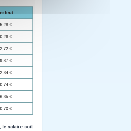
re brut
5,28 €
0,26 €
2,72 €
9,87 €
2,34 €
0,74 €
6,35 €
0,70 €
e,
le salaire soit