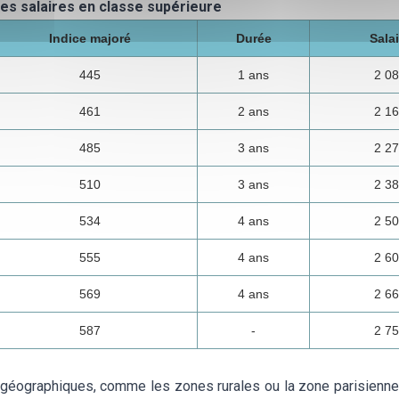
es salaires en classe supérieure
Indice majoré
Durée
Salai
445
1 ans
2 08
461
2 ans
2 16
485
3 ans
2 27
510
3 ans
2 38
534
4 ans
2 50
555
4 ans
2 60
569
4 ans
2 66
587
-
2 75
s géographiques, comme les zones rurales ou la zone parisienn