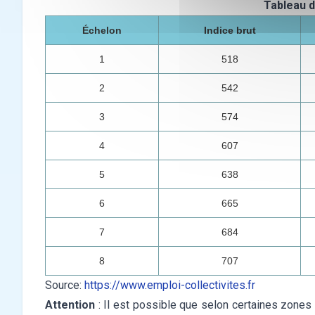
Tableau d
Échelon
Indice brut
1
518
2
542
3
574
4
607
5
638
6
665
7
684
8
707
Source:
https://www.emploi-collectivites.fr
Attention
: Il est possible que selon certaines zone