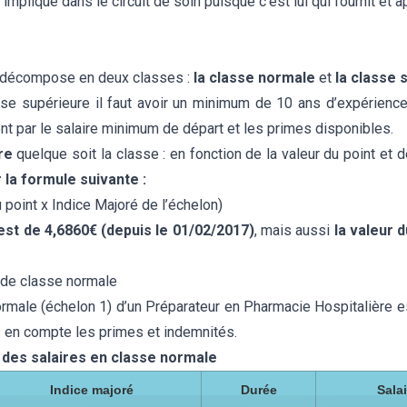
impliqué dans le circuit de soin puisque c’est lui qui fournit et 
e décompose en deux classes :
la classe normale
et
la classe 
se supérieure il faut avoir un minimum de 10 ans d’expérience 
t par le salaire minimum de départ et les primes disponibles.
re
quelque soit la classe : en fonction de la valeur du point et d
r la formule suivante :
 point x Indice Majoré de l’échelon)
 est de 4,6860€ (depuis le 01/02/2017)
, mais aussi
la valeur 
e de classe normale
ormale (échelon 1) d’un Préparateur en Pharmacie Hospitalière e
s en compte les primes et indemnités.
 des salaires en classe normale
Indice majoré
Durée
Salai