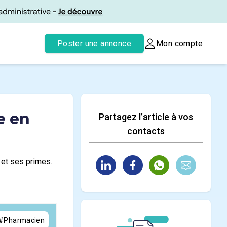
Poster une annonce
Mon compte
e en
Partagez l’article à vos
contacts
 et ses primes.
#Pharmacien