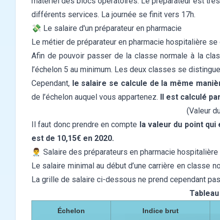
matériel des blocs opératoires. Le préparateur est très 
différents services. La journée se finit vers 17h.
💸 Le salaire d'un préparateur en pharmacie
Le métier de préparateur en pharmacie hospitalière s
Afin de pouvoir passer de la classe normale à la clas
l’échelon 5 au minimum. Les deux classes se distinguen
Cependant,
le salaire se calcule de la même maniè
de l’échelon auquel vous appartenez.
Il est calculé pa
(Valeur du
Il faut donc prendre en compte
la valeur du point qui
est de 10,15€ en 2020.
👨‍⚕️ Salaire des préparateurs en pharmacie hospitalièr
Le salaire minimal au début d’une carrière en classe n
La grille de salaire ci-dessous ne prend cependant pa
Tableau
Échelon
Indice brut