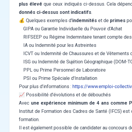
plus élevé
que ceux indiqués ci-dessus.
Cela dépend 
donnés ci-dessus sont indicatifs
.
💰 Quelques exemples d'
indemnités
et de
primes
po
GIPA ou Garantie Individuelle du Pouvoir d’Achat
RIFSEEP ou Régime Indemnitaire tenant compte des F
IA ou Indemnité pour les Astreintes
ICVT ou Indemnité de Chaussures et de Vêtements d
ISG ou Indemnité de Sujétion Géographique (DOM-
PPL ou Prime Personnel de Laboratoire
PSI ou Prime Spéciale d’Installation
Pour plus d’informations :
https://www.emploi-collectivi
📈 Possibilité d’évolutions et de débouchés
Avec
une expérience minimum de 4 ans comme Pr
Institut de Formation des Cadres de Santé (IFCS) est 
formation.
Il est également possible de candidater au concours de