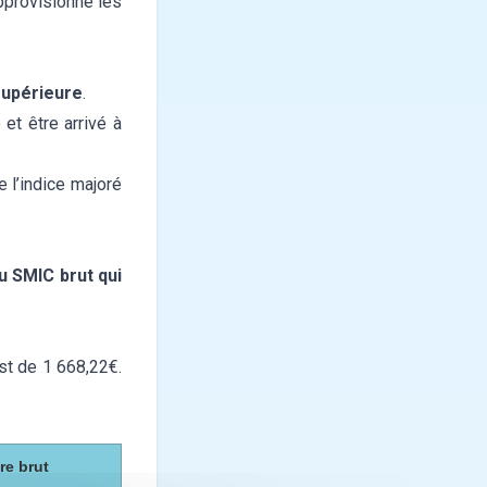
approvisionne les
supérieure
.
et être arrivé à
e l’indice majoré
du SMIC brut qui
st de 1 668,22€.
re brut