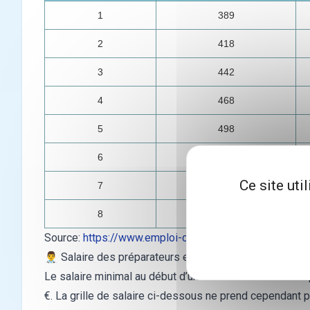
1
389
2
418
3
442
4
468
5
498
6
543
Ce site uti
7
587
8
638
Source:
https://www.emploi-collectivites.fr
👨‍⚕️ Salaire des préparateurs en pharmacie hospitalièr
Le salaire minimal au début d’une carrière en classe s
€. La grille de salaire ci-dessous ne prend cependant 