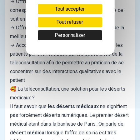
→ Offrir différents modèles de collaboration
Tout accepter
correspondant à toutes les façons d’exercer, que ce
soit en libéral ou en tant que salarié
Tout refuser
→ Offrir les conditions propices à l’expression de la
Personnaliser
meilleure qualité médicale
→ Accompagner les professionnels de santé et les
patients par une formation sur les spécificités de la
téléconsultation afin de permettre au praticien de se
concentrer sur des interactions qualitatives avec le
patient
🥰 La téléconsultation, une solution pour les déserts
médicaux ?
Il faut savoir que
les déserts médicaux
ne signifient
pas forcément déserts numériques. Le premier désert
médical étant dans la banlieue de Paris...On parle de
désert médical
lorsque l’offre de soins est très