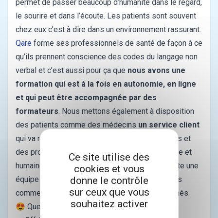
permet de passer beaucoup d’humanité dans le regard,
le sourire et dans l’écoute. Les patients sont souvent
chez eux c’est à dire dans un environnement rassurant.
Qare
forme ses professionnels de santé de façon à ce
qu’ils prennent conscience des codes du langage non
verbal et c’est aussi pour ça que
nous avons une
formation qui est à la fois en autonomie, en ligne
et qui peut être accompagnée par des
formateurs
. Nous mettons également à disposition
des patients comme des médecins
un service client
qui va répondre aux problématiques des patients et
des professionnels de santé de façon qualitative et
Ce site utilise des
humaine. Il est important de montrer qu’il y a toute une
cookies et vous
équipe derrière cette solution et que les patients
donne le contrôle
sur ceux que vous
comme les praticiens, sont vraiment accompagnés.
souhaitez activer
😍 Quels sont les avantages de Qare ?