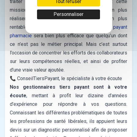
Tout refuser
traiter le problème en interne, en confiant cette
mission à leurs collaborateurs, de plus en plus
Personnaliser
réalisent que l’externalisation leur est bien plus
rentable.
En effet, un
spécialiste du tiers payant
pharmacie
sera bien plus efficace que quelqu’un dont
ce n’est pas le métier principal. Mais c’est surtout
l’occasion de concentrer les efforts des collaborateurs
sur leurs compétences réelles, et ainsi de profiter
d’une vraie valeur ajoutée.
📞 ConseilTiersPayant, le spécialiste à votre écoute
Nos gestionnaires tiers payant sont à votre
écoute
, mettant à profit leur dizaine d’années
d’expérience pour répondre à vos questions.
Connaissant les différentes problématiques de toutes
les professions de santé libérales, ils appuient leurs
devis sur un diagnostic personnalisé afin de proposer