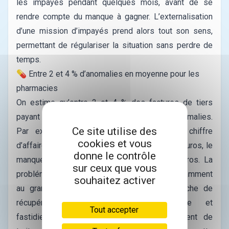
les impayés pendant quelques mois, avant de se
rendre compte du manque à gagner.
L’externalisation
d’une mission d’impayés prend alors tout son sens,
permettant de régulariser la situation sans perdre de
temps.
💊 Entre 2 et 4 % d’anomalies en moyenne pour les
pharmacies
On estime qu’entre 2 et 4 % des factures de tiers
payant des pharmacies connaissent des anomalies.
Ce site utilise des
Par exemple, pour une officine ayant un chiffre
cookies et vous
d’affaires tiers payant d’environ 1,6 millions d’euros, le
donne le contrôle
manque à gagner serait de 25 à 30 000 euros. La
sur ceux que vous
problématique pour les pharmaciens tient notamment
souhaitez activer
au grand volume de factures, rendant la tâche de
récupération particulièrement chronophage et
Tout accepter
fastidieuse.
Si certaines officines choisissent de