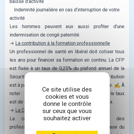
baisse d’activité
Indemnité journalière en cas d’interruption de votre
activité
Les hommes peuvent eux aussi profiter d’une
indemnisation de congé paternité.
→
La contribution à la formation professionnelle
Un professionnel de santé en libéral doit cotiser tous
les ans pour financer sa formation en continu. La CFP
est fixée à un taux de 0,25% du plafond annuel de la
Sécurité sociale soit 103€ en 2020. Cette contribution
est à payer une fois par an au mois de novembre.
✍️ À
Ce site utilise des
noter : si votre conjoint est votre collaborateur, le taux
cookies et vous
est de 0,34% c’est-à-dire 140€ à payer pour deux.
donne le contrôle
sur ceux que vous
→
La CURPS
souhaitez activer
La contribution aux unions régionales des
professionnels de santé est calculée sur la base du