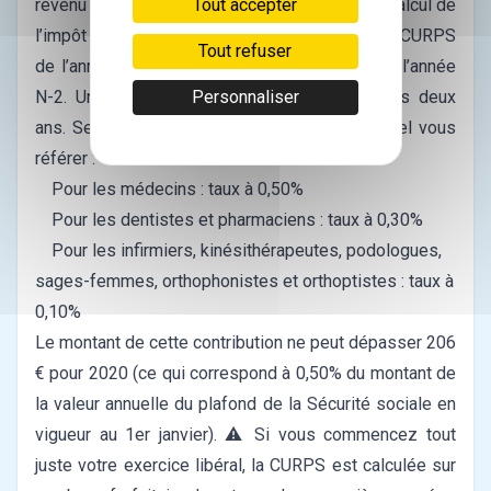
Tout accepter
revenu d’activité annuel qui est retenu pour le calcul de
l’impôt sur le revenu. L’URSSAF calcule votre CURPS
Tout refuser
de l’année N en se référant à vos revenus de l’année
Personnaliser
N-2. Une régularisation est effectuée tous les deux
ans.
Selon votre profession, voici le taux auquel vous
référer :
Pour les médecins : taux à 0,50%
Pour les dentistes et pharmaciens : taux à 0,30%
Pour les infirmiers, kinésithérapeutes, podologues,
sages-femmes, orthophonistes et orthoptistes : taux à
0,10%
Le montant de cette contribution ne peut dépasser 206
€ pour 2020 (ce qui correspond à 0,50% du montant de
la valeur annuelle du plafond de la Sécurité sociale en
vigueur au 1er janvier).
⚠️ Si vous commencez tout
juste votre exercice libéral, la CURPS est calculée sur