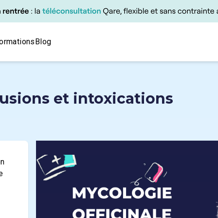
ormations
Blog
fusions et intoxications
en
e