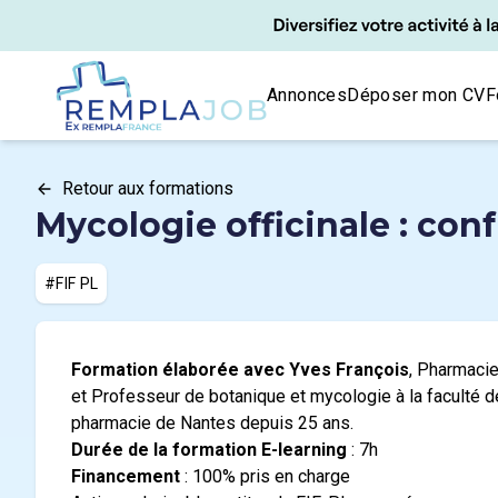
Panneau de gestion des cookies
RemplaJob
Annonces
Déposer mon CV
F
Retour aux formations
Mycologie officinale : con
#FIF PL
Formation élaborée avec Yves François
, Pharmaci
et Professeur de botanique et mycologie à la faculté d
pharmacie de Nantes depuis 25 ans.
Durée de la formation E-learning
: 7h
Financement
: 100% pris en charge