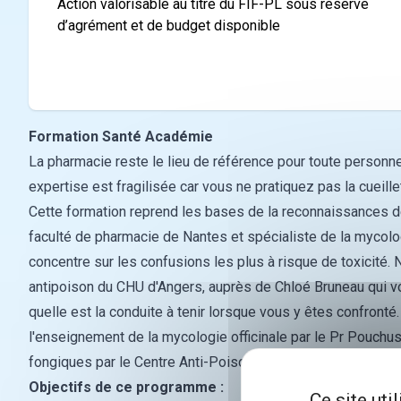
Action valorisable au titre du FIF-PL sous réserve
d’agrément et de budget disponible
Formation Santé Académie
La pharmacie reste le lieu de référence pour toute personne
expertise est fragilisée car vous ne pratiquez pas la cueil
Cette formation reprend les bases de la reconnaissances d
faculté de pharmacie de Nantes et spécialiste de la mycolo
concentre sur les confusions les plus à risque de toxicité.
N
antipoison du CHU d'Angers, auprès de Chloé Bruneau qui v
quelle est la conduite à tenir lorsque vous y êtes confronté
l'enseignement de la mycologie officinale par le Pr Pouchus 
fongiques par le Centre Anti-Poison de l'hôpital d'Angers.
Objectifs de ce programme :
Ce site uti