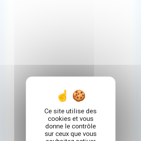
Ce site utilise des
cookies et vous
donne le contrôle
sur ceux que vous