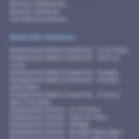
Annonces Orthophoniste
Annonces Orthoptiste
Voir toutes les annonces
Recherches fréquentes
Remplacement Médecin Généraliste - Ile-de-France
Remplacement Médecin Généraliste - Hauts-de-
France
Remplacement Médecin Généraliste - Bretagne
Remplacement Médecin Généraliste - Auvergne-
Rhône-Alpes
Remplacement Médecin Généraliste - Provence-
Alpes-Côte d'Azur
Remplacement Infirmier - Ile-de-France
Remplacement Infirmier - Hauts-de-France
Remplacement Infirmier - Bretagne
Remplacement Infirmier - Auvergne-Rhône-Alpes