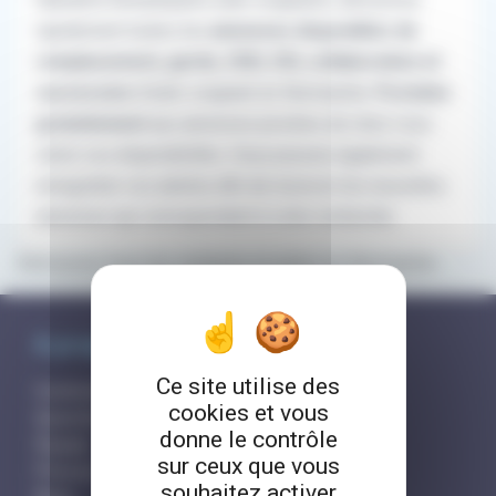
rapidement toutes les
annonces disponibles de
remplacement, garde, CDD, CDI, collaboration et
succession
d'aide-soignant en Normandie.
Postulez
gratuitement
aux annonces proches de chez vous
selon vos disponibilités. Vous pouvez également
enregistrer vos alertes afin de recevoir les nouvelles
annonces qui correspondent à votre recherche.
Retrouvez tous les contacts et aides en Normandie
À propos de RemplaJob
Ce site utilise des
Comment ça marche?
cookies et vous
Questions fréquentes
donne le contrôle
Équipe
sur ceux que vous
Presse et partenaires
souhaitez activer