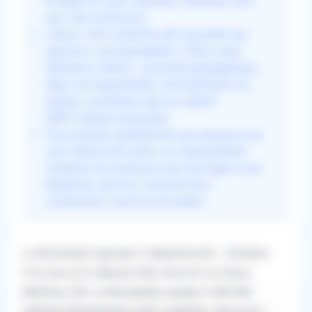
la région où vous souhaitez remplacer ainsi
que votre profession.
Lancez votre recherche afin d'accéder aux
annonces correspondantes. Filtrez selon
différents critères : proximité géographique,
dates de disponibilités, informatisation du
cabinet, secrétariat, type de cabinet
(MSP/cabinet de groupe).
Puis postulez gratuitement aux annonces qui
vous intéressent selon vos disponibilités.
Contactez les praticiens par message ou par
téléphone, une fois connecté leurs
coordonnées seront accessibles.
La Normandie regroupe 5 départements : Calvados
(14), Eure (27), Manche (50), Orne (61) et Seine-
Maritime (76). La Normandie compte 3 499 000
habitants.
Remplaçants aide-soignants, découvrez