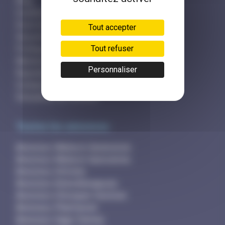
Blog
Conditions générales
Droit d'accès
Tout accepter
Sécurité et hameçonnage
Tout refuser
Politique des cookies
Mentions légales
Personnaliser
Rejoindre l'équipe
Contactez-nous
Simulateur de revenus
Toutes les annonces
Annonces Médecin Généraliste
Annonces Médecin Spécialiste
Annonces Infirmier
Annonces Kinésithérapeute
Annonces Chirurgien-Dentiste
Annonces Pharmacien
Annonces Sage-Femme