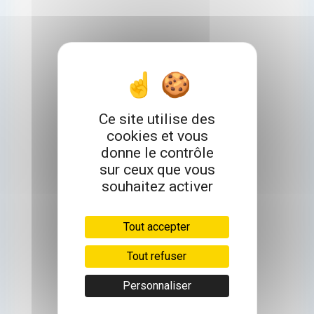
Ce site utilise des
cookies et vous
donne le contrôle
sur ceux que vous
souhaitez activer
Tout accepter
Tout refuser
Personnaliser