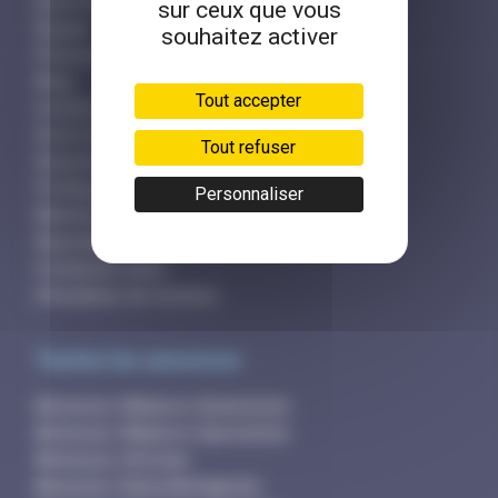
Questions fréquentes
sur ceux que vous
Équipe
souhaitez activer
Presse et partenaires
Blog
Tout accepter
Conditions générales
Droit d'accès
Tout refuser
Sécurité et hameçonnage
Politique des cookies
Personnaliser
Mentions légales
Rejoindre l'équipe
Contactez-nous
Simulateur de revenus
Toutes les annonces
Annonces Médecin Généraliste
Annonces Médecin Spécialiste
Annonces Infirmier
Annonces Kinésithérapeute