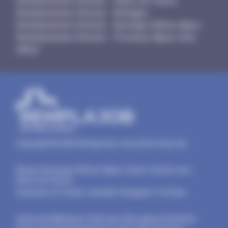
Remplacement Infirmier - Hauts-de-France
Remplacement Infirmier - Bretagne
Remplacement Infirmier - Auvergne-Rhône-Alpes
Remplacement Infirmier - Provence-Alpes-Côte
d'Azur
Copyright © 2026 RemplaJob, tous droits réservés.
Alsace
-
Auvergne-Rhône-Alpes
-
Centre-Val de Loire
-
Hauts-de-France
Facebook
-
X/Twitter
-
LinkedIn
-
Instagram
-
YouTube
Ordre des Médecins
-
Ordre des Chirurgiens-Dentistes
-