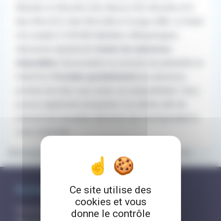
Meurthe-et-Moselle (54), Meuse (55), Moselle (57),
Bas-Rhin (67), Haut-Rhin (68) et Vosges (88). Le Grand
Est compte 5 518 000 habitants.
Allergologues,
découvrez rapidement
toutes les annonces
disponibles
d'association ou cession de patientèle en
Grand Est.
Postulez gratuitement
aux annonces
proches de chez vous selon vos disponibilités. Vous
pouvez également enregistrer vos alertes afin de
recevoir les nouvelles annonces qui correspondent à
votre recherche.
Retrouvez tous les contacts et aides en Grand Est
À propos de RemplaJob
Ce site utilise des
cookies et vous
Comment ça marche?
donne le contrôle