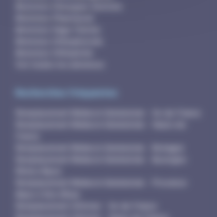
Annonces Chirurgien-Dentiste
Annonces Pharmacien
Annonces Sage-Femme
Annonces Orthophoniste
Annonces Orthoptiste
Voir toutes les annonces
Recherches fréquentes
Remplacement Médecin Généraliste - Ile-de-France
Remplacement Médecin Généraliste - Hauts-de-
France
Remplacement Médecin Généraliste - Bretagne
Remplacement Médecin Généraliste - Auvergne-
Rhône-Alpes
Remplacement Médecin Généraliste - Provence-
Alpes-Côte d'Azur
Remplacement Infirmier - Ile-de-France