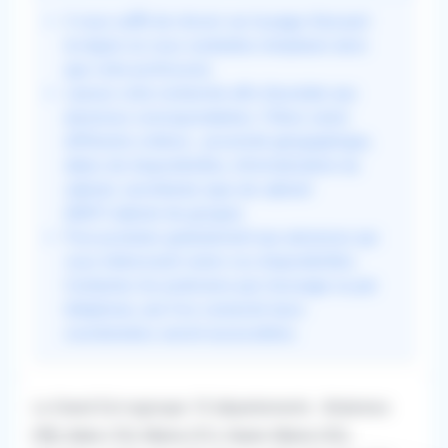
Il vous suffit de choisir sur la page d'accueil
la région où vous souhaitez remplacer ainsi
que votre profession.
Lancez votre recherche afin d'accéder aux
annonces correspondantes. Filtrez selon
différents critères : proximité géographique,
dates de disponibilités, informatisation du
cabinet, secrétariat, type de cabinet
(MSP/cabinet de groupe).
Puis postulez gratuitement aux annonces qui
vous intéressent selon vos disponibilités.
Contactez les praticiens par message ou par
téléphone, une fois connecté leurs
coordonnées seront accessibles.
Le Grand Est regroupe 10 départements : Ardennes
(08), Aube (10), Marne (51), Haute-Marne (52),