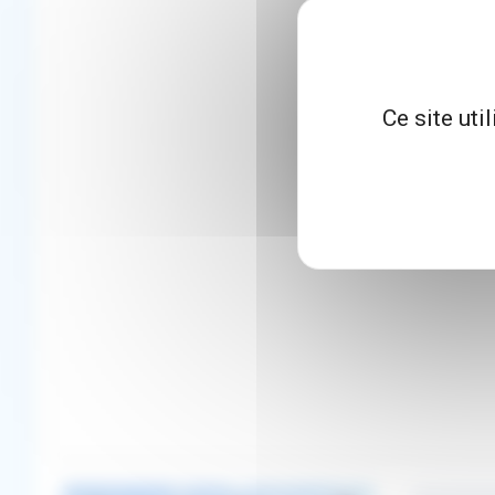
Ce site uti