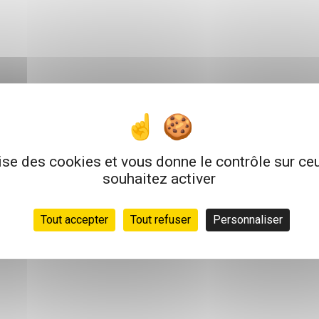
lise des cookies et vous donne le contrôle sur c
souhaitez activer
Tout accepter
Tout refuser
Personnaliser