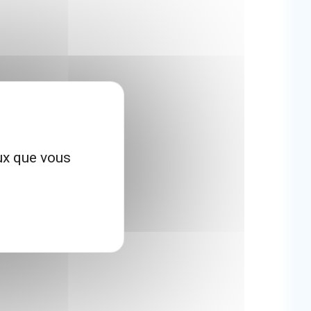
eux que vous