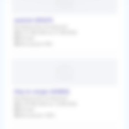
saulzoir (59227)
Remplacement Occasionnel
Du 01/08/2026 au 31/08/2026
Infirmier
Rétrocession 90%
Oisy le verger (62860)
Remplacement Occasionnel
Du 04/08/2026 au 12/08/2026
Infirmier
Rétrocession 100%