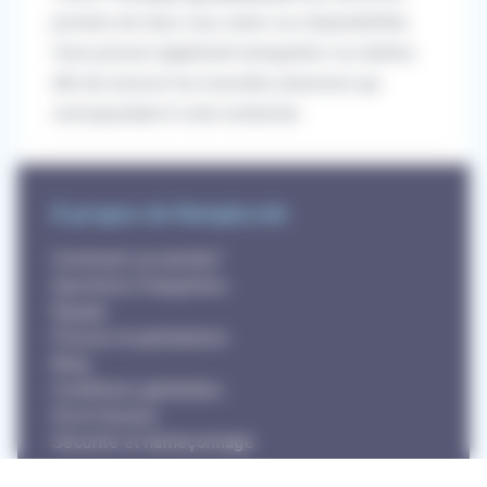
proches de chez vous selon vos disponibilités.
Vous pouvez également enregistrer vos alertes
afin de recevoir les nouvelles annonces qui
correspondent à votre recherche.
À propos de RemplaJob
Comment ça marche?
Questions fréquentes
Équipe
Presse et partenaires
Blog
Conditions générales
Droit d'accès
Sécurité et hameçonnage
Politique des cookies