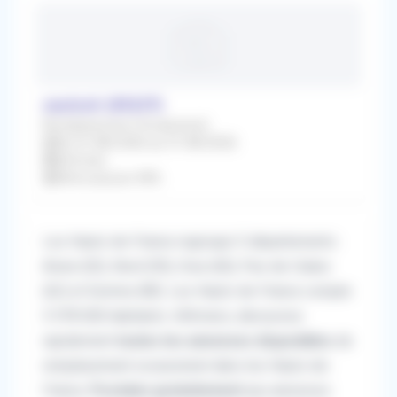
saulzoir (59227)
Remplacement Occasionnel
Du 01/08/2026 au 31/08/2026
Infirmier
Rétrocession 90%
Les Hauts-de-France regroupe 5 départements :
Aisne (02), Nord (59), Oise (60), Pas-de-Calais
(62) et Somme (80). Les Hauts-de-France compte
5 978 000 habitants.
Infirmiers, découvrez
rapidement
toutes les annonces disponibles
de
remplacement occasionnel dans les Hauts-de-
France.
Postulez gratuitement
aux annonces