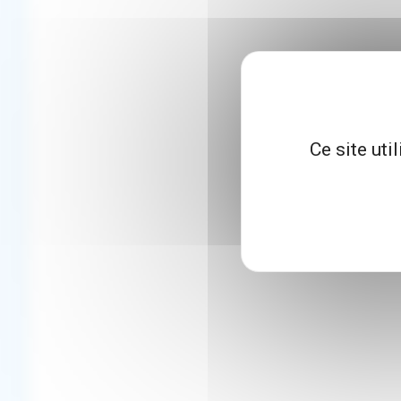
Ce site uti