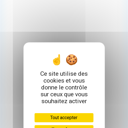
Ce site utilise des
cookies et vous
donne le contrôle
sur ceux que vous
souhaitez activer
Tout accepter