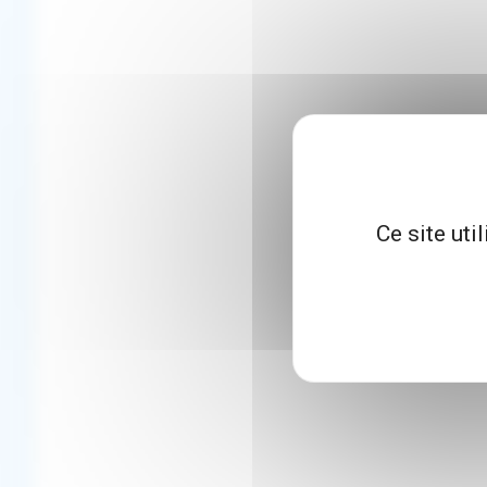
Ce site uti