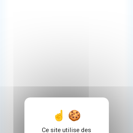
Ce site utilise des