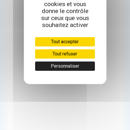
cookies et vous
donne le contrôle
sur ceux que vous
souhaitez activer
Tout accepter
Tout refuser
Personnaliser