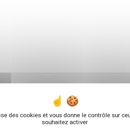
lise des cookies et vous donne le contrôle sur c
souhaitez activer