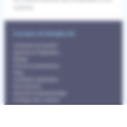
recherche.
À propos de RemplaJob
Comment ça marche?
Questions fréquentes
Équipe
Presse et partenaires
Blog
Conditions générales
Droit d'accès
Sécurité et hameçonnage
Politique des cookies
Mentions légales
Rejoindre l'équipe
Contactez-nous