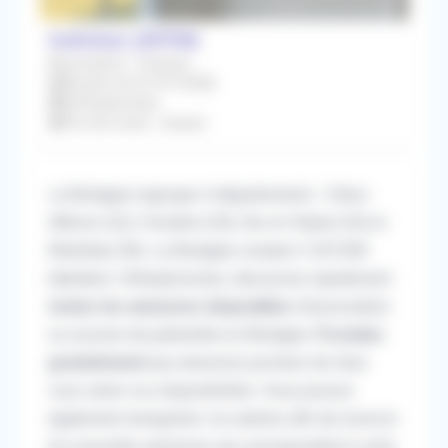
Guilvinec (29730)
Association / Cession
À partir du 01/07/2026
Orthophoniste
Prix de vente : Gratuit
La Bretagne regroupe 4 départements : Côtes-
d'Armor (22), Finistère (29), Ille-et-Vilaine (35) et
Morbihan (56). La Bretagne compte 3 329 000
habitants.
Orthophonistes, découvrez rapidement
toutes les annonces disponibles
d'association
ou cession de patientèle en Bretagne.
Postulez
gratuitement
aux annonces proches de chez
vous selon vos disponibilités. Vous pouvez
également enregistrer vos alertes afin de recevoir
les nouvelles annonces qui correspondent à votre