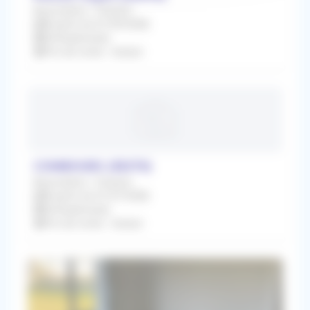
Association / Cession
À partir du 01/09/2026
Orthophoniste
Prix de vente : Gratuit
COMBOURG (35270)
Association / Cession
À partir du 01/07/2026
Orthophoniste
Prix de vente : Gratuit