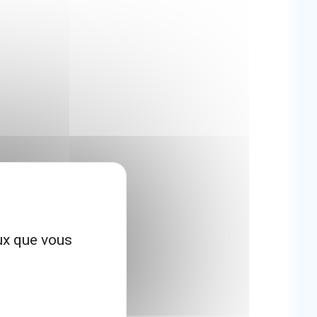
eux que vous