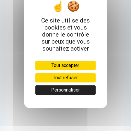
Ce site utilise des
cookies et vous
donne le contrôle
sur ceux que vous
souhaitez activer
Tout accepter
Tout refuser
Personnaliser