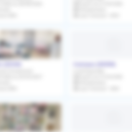
7/2026 au 28/08/2026
À partir du 01/09/2026
niste
Orthophoniste
sion 80%
Loyer mensuel : 545€
 (32120)
Connaux (30330)
ent Occasionnel
Local Disponible
9/2026 au 26/03/2027
À partir du 31/03/2026
niste
Orthophoniste
sion 80%
Loyer mensuel : 330€