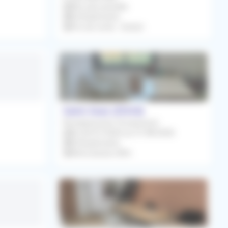
Dès que possible
Orthophoniste
Prix de vente : Gratuit
Saint-Jean (31240)
Remplacement Occasionnel
Du 06/07/2026 au 31/08/2026
Orthophoniste
Rétrocession 85%