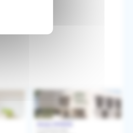
50km
Assas (34820)
Local Disponible