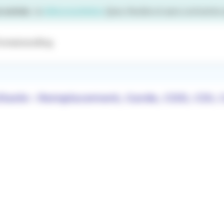
ormations
Blog
tanie : Remplacement, Garde, CDD, CDI, C