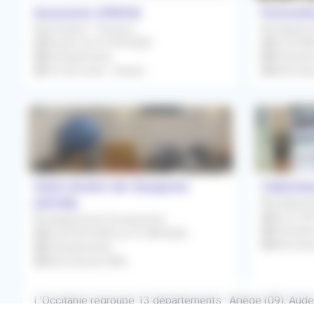
Aussonne (31840)
Fonsorbe
Association / Cession
Remplacem
À partir du 01/09/2026
Du 03/0
Orthophoniste
Orthopho
Prix de vente : Gratuit
Rétroces
Saint-André-de-Sangonis
Cabestan
(34725)
Remplacem
Du 01/0
Remplacement Occasionnel
Orthopho
Du 09/03/2026 au 31/08/2026
Rétroces
Orthophoniste
Rétrocession 80%
L'Occitanie regroupe 13 départements : Ariège (09), Aude (