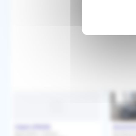
Cépet (31620)
Aussonn
Association / Cession
Remplacem