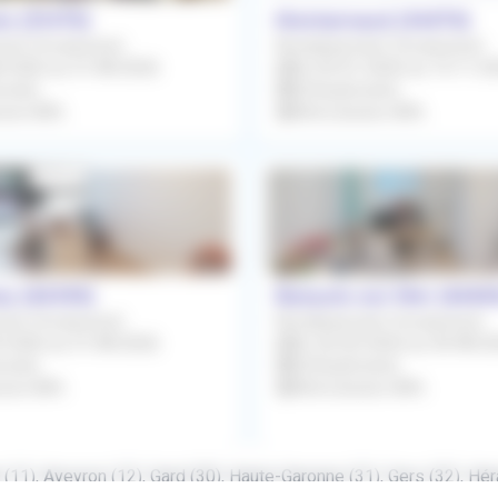
s (31470)
Montarnaud (34570)
ent Occasionnel
Remplacement Occasionnel
8/2026 au 31/08/2026
Du 05/01/2026 au 15/11/2
niste
Orthophoniste
sion 80%
Rétrocession 80%
y (66330)
Banyuls-sur-Mer (6665
ent Occasionnel
Remplacement Occasionnel
3/2026 au 31/08/2026
Du 26/02/2026 au 30/08/2
niste
Orthophoniste
sion 80%
Rétrocession 80%
11), Aveyron (12), Gard (30), Haute-Garonne (31), Gers (32), Héra