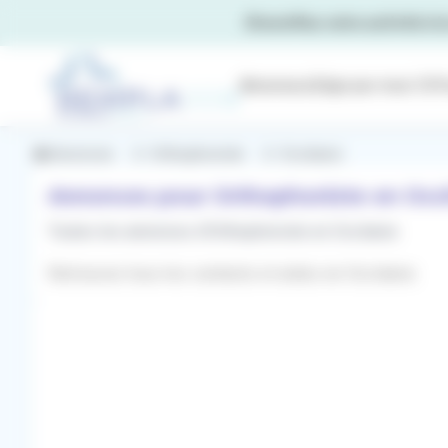
Panneau de gestion des cookies
RemplaJob
Annonces
Déposer mon CV
F
Annonces
Orthophoniste
Occitanie
Annonces pour Orthophoniste en Occi
Toutes les annonces d'Orthophoniste en Occitanie
Retrouvez tous les contacts et aides en Occitanie
Filtres