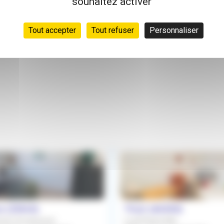
souhaitez activer
Tout accepter
Tout refuser
Personnaliser
e (31840)
Thuir (66300)
ent Occasionnel
Local Disponible