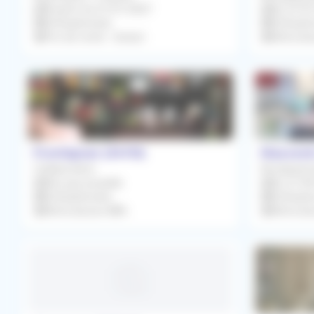
À partir du 01/01/2027
Du 07/0
Orthophoniste
Orthopho
Prix de vente : Gratuit
Rétroces
Frontignan (34110)
Mauvezin
Collaboration
Remplacem
Dès que possible
Du 21/0
Orthophoniste
Orthopho
Rétrocession 88%
Rétroces