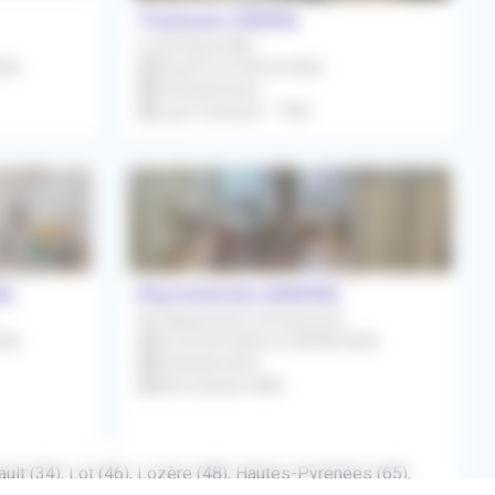
Toulouse (31500)
Local Disponible
026
À partir du 09/02/2026
Orthophoniste
Loyer mensuel : 770€
0)
Peyrestortes (66600)
Remplacement Occasionnel
026
Du 02/03/2026 au 28/08/2026
Orthophoniste
Rétrocession 80%
ult (34), Lot (46), Lozère (48), Hautes-Pyrénées (65),