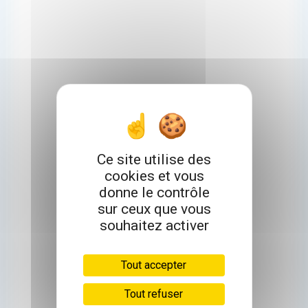
Ce site utilise des
cookies et vous
donne le contrôle
sur ceux que vous
souhaitez activer
Tout accepter
Tout refuser