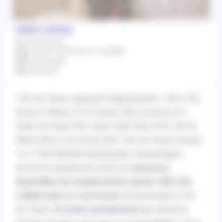
PARIS (75016)
Exercice mixte
Du 01/01/2024 au 31/12/2026
Psychologue
À Discuter
L'Île-de-France regroupe 8 départements : Paris (75),
Seine-et-Marne (77), Yvelines (78), Essonne (91),
Hauts-de-Seine (92), Seine-Saint-Denis (93), Val-de-
Marne (94) et Val-d'Oise (95). L'Île-de-France compte
12 21 000 habitants.
Remplaçants psychologues,
découvrez rapidement toutes les
annonces
disponibles de remplacement, garde, CDD, CDI,
collaboration et succession
d'psychologue en Île-
de-France.
Postulez gratuitement
aux annonces