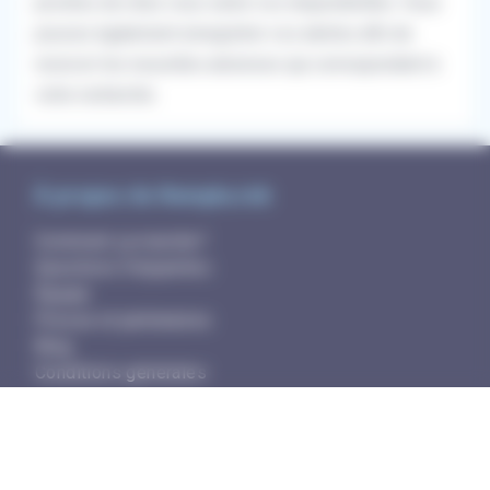
proches de chez vous selon vos disponibilités. Vous
pouvez également enregistrer vos alertes afin de
recevoir les nouvelles annonces qui correspondent à
votre recherche.
À propos de RemplaJob
Comment ça marche?
Questions fréquentes
Équipe
Presse et partenaires
Blog
Conditions générales
Droit d'accès
Sécurité et hameçonnage
Politique des cookies
Mentions légales