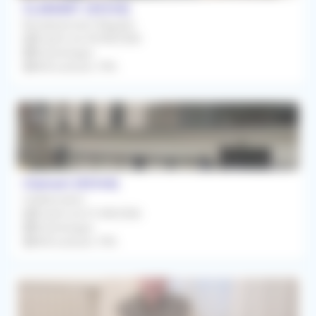
CLAMART (92140)
Remplacement Régulier
À partir du 04/08/2026
Psychologue
Rétrocession 70%
Clamart (92140)
Collaboration
À partir du 01/08/2026
Psychologue
Rétrocession 70%