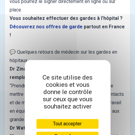
vous pourrez le signer directement en ligne ou sur
place.
Vous souhaitez effectuer des gardes à l'hôpital ?
Découvrez nos offres de garde
partout en France
!
Trouvez une garde
💬 Quelques retours de médecin sur les gardes en
hôpitaux
Dr Zinai, interne avec une licence de
Ce site utilise des
remplacement
cookies et vous
“Prendre des gardes aux urgences m’a permis de
donne le contrôle
mettre à jour mes connaissances, d’avoir des contacts
sur ceux que vous
et de me créer un réseau. Mais c’est surtout le travail
souhaitez activer
en équipe. Il faut adopter les bons réflexes face aux
grandes urgences... Et puis c’est bien payé !”
Tout accepter
Dr Wattinne, médecin thésé aux urgences