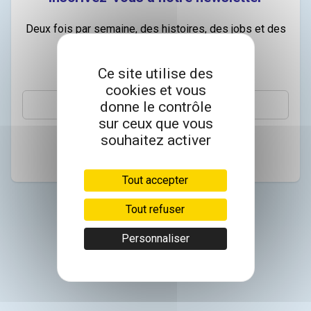
Deux fois par semaine, des histoires, des jobs et des
conseils dans votre boite mail.
Ce site utilise des
Email
cookies et vous
donne le contrôle
sur ceux que vous
souhaitez activer
S’abonner
Tout accepter
Tout refuser
Personnaliser