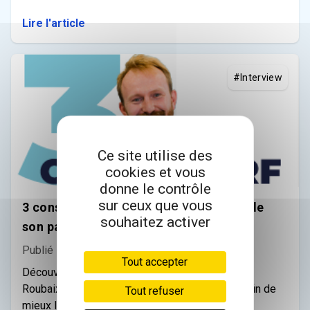
Lire l'article
#Interview
Ce site utilise des
cookies et vous
donne le contrôle
sur ceux que vous
3 conseils pour être à l'aise et proche de
souhaitez activer
son patient
Publié le 22/09/2020
Tout accepter
Découvrez les 3 conseils de Jérôme, infirmier à
Roubaix, pour se sentir proche de son patient afin de
Tout refuser
mieux le comprendre.