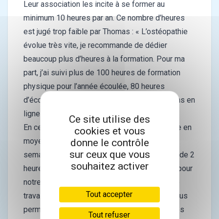
Leur association les incite à se former au
minimum 10 heures par an. Ce nombre d’heures
est jugé trop faible par Thomas : « L’ostéopathie
évolue très vite, je recommande de dédier
beaucoup plus d’heures à la formation. Pour ma
part, j’ai suivi plus de 100 heures de formation
physique pour l’année écoulée, 80 heures
d’écoute de podcasts ainsi que des formations en
ligne et des lectures. »
Ce site utilise des
En ce qui concerne ses employés, il les forme en
cookies et vous
moyenne 45 minutes à 1h toutes les deux
donne le contrôle
sur ceux que vous
semaines et offre une formation trimestrielle de 2
souhaitez activer
heures. « Ces moments sont très importants pour
notre dynamique d’équipe et pour améliorer le
Tout accepter
travail et la relation avec nos patients. Cela nous
permet de gagner en efficacité sur les séances
Tout refuser