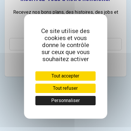
Recevez nos bons plans, des histoires, des jobs et
des conseils dans votre boite mail.
Ce site utilise des
Email
cookies et vous
donne le contrôle
sur ceux que vous
souhaitez activer
S’abonner
Tout accepter
Tout refuser
Personnaliser