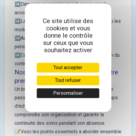
➡️Démarrer un remplacement sur un simple
accord verbal
Ce site utilise des
➡️Laisser des zones floues sur le montant ou les
cookies et vous
modalités de rétrocession
donne le contrôle
➡️Accepter un renouvellement tacite sur une
sur ceux que vous
période longue
souhaitez activer
➡️Commencer à exercer avant la transmission du
contrat à l'Ordre
Tout accepter
Nos conseils pour bien démarrer votre
premier remplacement
Tout refuser
Un bon remplacement, c'est d'abord une bonne
Personnaliser
passation. Avant le premier jour, prenez le temps
d'échanger avec le médecin titulaire pour
comprendre son organisation et garantir la
continuité des soins pendant son absence.
📝Voici les points essentiels à aborder ensemble