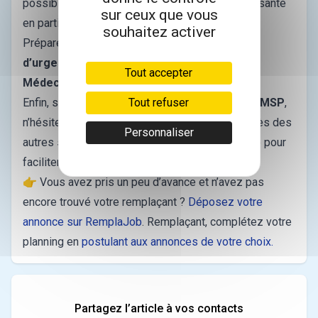
possible de recommander un professionnel de santé
sur ceux que vous
en particulier.
souhaitez activer
Préparez les
coordonnées des services
d’urgence, laboratoires d’analyses et SOS
Tout accepter
Médecins
et mettez-les en évidence si besoin.
Tout refuser
Enfin, si vous
exercez en centre de santé ou MSP
,
n’hésitez pas à introduire votre remplaçant auprès des
Personnaliser
autres soignants et de votre éventuel secrétaire pour
faciliter son intégration.
👉 Vous avez pris un peu d’avance et n’avez pas
encore trouvé votre remplaçant ?
Déposez votre
annonce sur RemplaJob
. Remplaçant, complétez votre
planning en
postulant aux annonces de votre choix.
Partagez l’article à vos contacts