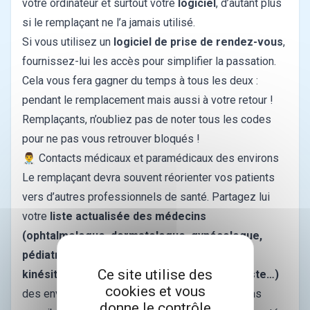
votre ordinateur et surtout votre
logiciel
, d’autant plus
si le remplaçant ne l’a jamais utilisé.
Si vous utilisez un
logiciel de prise de rendez-vous
,
fournissez-lui les accès pour simplifier la passation.
Cela vous fera gagner du temps à tous les deux :
pendant le remplacement mais aussi à votre retour !
Remplaçants, n’oubliez pas de noter tous les codes
pour ne pas vous retrouver bloqués !
👨‍⚕️ Contacts médicaux et paramédicaux des environs
Le remplaçant devra souvent réorienter vos patients
vers d’autres professionnels de santé. Partagez lui
votre
liste actualisée des médecins
(ophtalmologue, dermatologue, gynécologue,
pédiatre…) et paramédicaux (infirmier,
Ce site utilise des
kinésithérapeute, sage-femme, orthophoniste…)
cookies et vous
des environs. Nous vous rappelons qu’il n’est pas
donne le contrôle