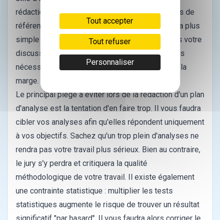
rédaction des objectifs. Si vous avez vos études de
Tout accepter
référence, réutilisez leur plan d'analyse ! Ce sera plus
simple et vous pourrez ainsi vous y référer dans votre
Tout refuser
discussion. Quelques ajustements seront parfois
Personnaliser
nécessaires suite au recueil mais uniquement à la
marge.
Le principal piège à éviter lors de la rédaction d'un plan
d'analyse est la tentation d'en faire trop. Il vous faudra
cibler vos analyses afin qu'elles répondent uniquement
à vos objectifs. Sachez qu'un trop plein d'analyses ne
rendra pas votre travail plus sérieux. Bien au contraire,
le jury s'y perdra et critiquera la qualité
méthodologique de votre travail. Il existe également
une contrainte statistique : multiplier les tests
statistiques augmente le risque de trouver un résultat
significatif "par hasard". Il vous faudra alors corriger le