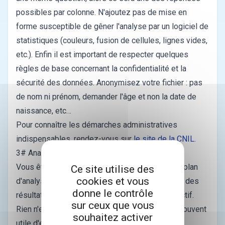
possibles par colonne. N'ajoutez pas de mise en
forme susceptible de gêner l'analyse par un logiciel de
statistiques (couleurs, fusion de cellules, lignes vides,
etc.). Enfin il est important de respecter quelques
règles de base concernant la confidentialité et la
sécurité des données. Anonymisez votre fichier : pas
de nom ni prénom, demander l'âge et non la date de
naissance, etc…
Pour connaître les démarches administratives
indispensables, rendez-vous sur
le site de la CNIL
.
3# Analyser vos données
Vous êtes nombreux à redouter cette étape. Le plan
Ce site utilise des
cookies et vous
d'analyse statistique nécessaire à la production des
donne le contrôle
résultats n'est que l'application stricte de l'objectif.
sur ceux que vous
Rien n'est donc inventé à ce stade. Il est donc souvent
souhaitez activer
utile d'écrire ce plan d'analyse au moment de la