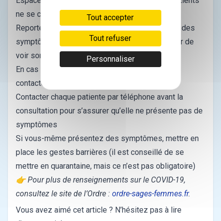
Espacer les rendez-vous pour éviter que les patients
ne se croisent dans la salle d’attente
Tout accepter
Reporter le rendez-vous si la patiente présente des
Tout refuser
symptômes modérés d’infection et lui conseiller de
voir son médecin
Personnaliser
En cas de symptômes sévères d’une patiente,
contacter le 15
Contacter chaque patiente par téléphone avant la
consultation pour s’assurer qu’elle ne présente pas de
symptômes
Si vous-même présentez des symptômes, mettre en
place les gestes barrières (il est conseillé de se
mettre en quarantaine, mais ce n’est pas obligatoire)
👉 Pour plus de renseignements sur le COVID-19,
consultez le site de l’Ordre :
ordre-sages-femmes.fr
.
Vous avez aimé cet article ? N’hésitez pas à lire