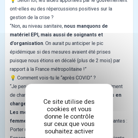
💡 Selon toi, les aides apportées par le gouvernement
ont-elles eu des répercussions positives sur la
gestion de la crise ?
“Non, au niveau sanitaire,
nous manquons de
matériel EPI, mais aussi de soignants et
d’organisation
. On aurait pu anticiper le pic
épidémique si des mesures avaient été prises
puisque nous étions en décalé (plus de 2 mois) par
rapport à la France métropolitaine !”
💡 Comment vois-tu le “après COVID” ?
“Je pense qu'après le COVID, il n’y aura pas vraiment
de changements,
nous reprendrons les prises en
Ce site utilise des
charge classiques
”.
cookies et vous
Les mesures prises par l’Ordre des sages-
donne le contrôle
femmes
pour faire face au COVID sont les suivantes :
sur ceux que vous
Porter un masque chirurgical en continu
souhaitez activer