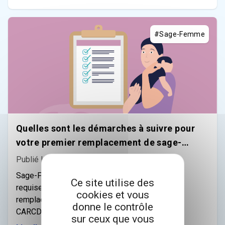
#Sage-Femme
Quelles sont les démarches à suivre pour
votre premier remplacement de sage-
femme ?
Publié le 16/05/2018
Sage-Femme, retrouvez toutes les conditions
Ce site utilise des
requises ainsi que toutes les démarches pour
cookies et vous
remplacer en libéral : CNOSF, CPAM, ARS, RCP,
donne le contrôle
CARCDSF...
sur ceux que vous