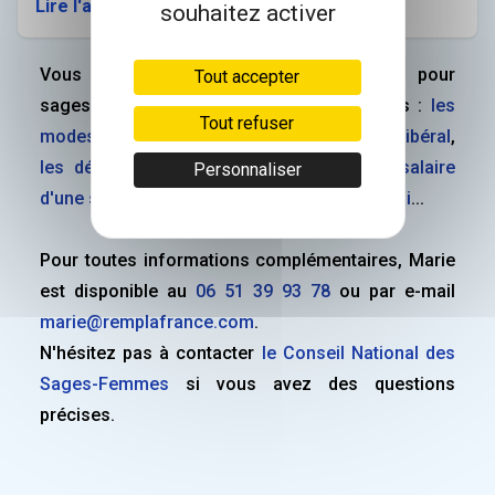
Lire l'article
souhaitez activer
Vous pouvez consulter plusieurs articles pour
Tout accepter
sages-femmes qui traitent de sujets divers :
les
Tout refuser
modes d'exercice pour une sage-femme en libéral
,
les démarches pour le remplacement
,
le salaire
Personnaliser
d'une sage-femme
,
la création d'un CV réussi
...
Pour toutes informations complémentaires, Marie
est disponible au
06 51 39 93 78
ou par e-mail
marie@remplafrance.com
.
N'hésitez pas à contacter
le Conseil National des
Sages-Femmes
si vous avez des questions
précises.