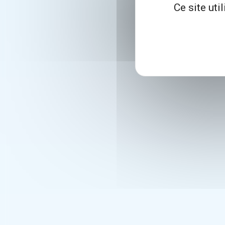
Ce site uti