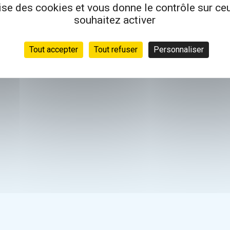
lise des cookies et vous donne le contrôle sur c
souhaitez activer
Tout accepter
Tout refuser
Personnaliser