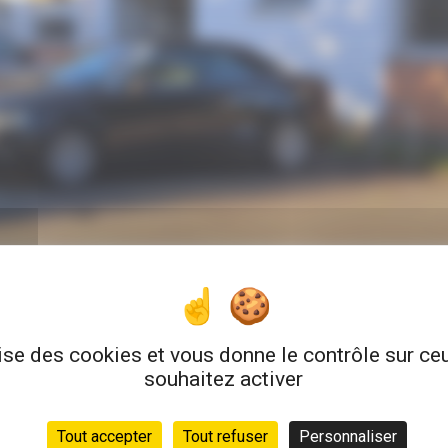
lise des cookies et vous donne le contrôle sur c
souhaitez activer
Tout accepter
Tout refuser
Personnaliser