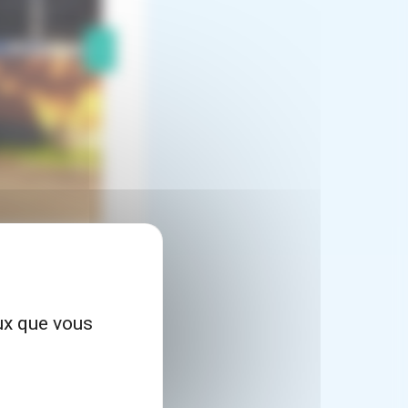
›
eux que vous