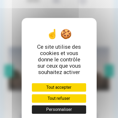
dimanche
Ce site utilise des
cookies et vous
donne le contrôle
sur ceux que vous
‹
›
souhaitez activer
Tout accepter
Tout refuser
Personnaliser
Cette annonce vous intéresse ?