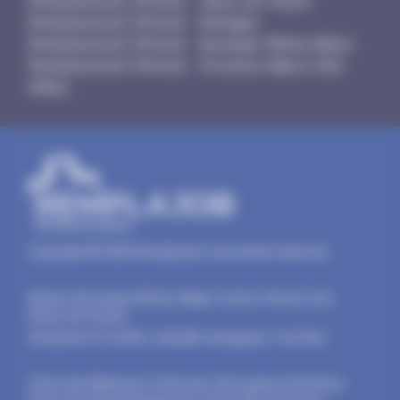
Remplacement Infirmier - Hauts-de-France
Remplacement Infirmier - Bretagne
Remplacement Infirmier - Auvergne-Rhône-Alpes
Remplacement Infirmier - Provence-Alpes-Côte
d'Azur
Copyright © 2026 RemplaJob, tous droits réservés.
Alsace
-
Auvergne-Rhône-Alpes
-
Centre-Val de Loire
-
Hauts-de-France
Facebook
-
X/Twitter
-
LinkedIn
-
Instagram
-
YouTube
Ordre des Médecins
-
Ordre des Chirurgiens-Dentistes
-