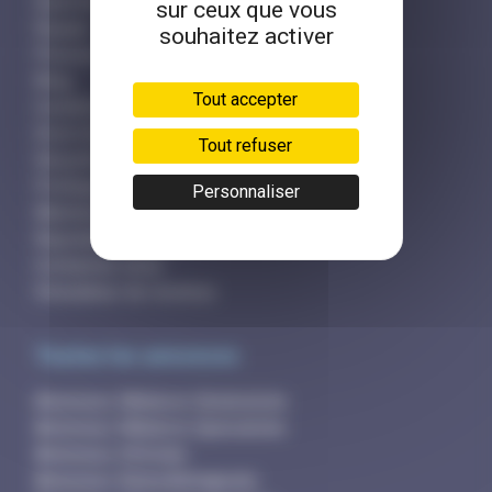
Questions fréquentes
sur ceux que vous
Équipe
souhaitez activer
Presse et partenaires
Blog
Tout accepter
Conditions générales
Droit d'accès
Tout refuser
Sécurité et hameçonnage
Politique des cookies
Personnaliser
Mentions légales
Rejoindre l'équipe
Contactez-nous
Simulateur de revenus
Toutes les annonces
Annonces Médecin Généraliste
Annonces Médecin Spécialiste
Annonces Infirmier
Annonces Kinésithérapeute