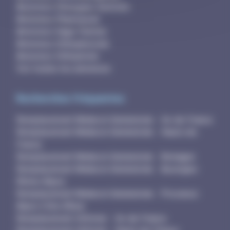
Annonces Chirurgien-Dentiste
Annonces Pharmacien
Annonces Sage-Femme
Annonces Orthophoniste
Annonces Orthoptiste
Voir toutes les annonces
Recherches fréquentes
Remplacement Médecin Généraliste - Ile-de-France
Remplacement Médecin Généraliste - Hauts-de-
France
Remplacement Médecin Généraliste - Bretagne
Remplacement Médecin Généraliste - Auvergne-
Rhône-Alpes
Remplacement Médecin Généraliste - Provence-
Alpes-Côte d'Azur
Remplacement Infirmier - Ile-de-France