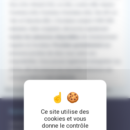
Gers (32), Hérault (34), Lot (46), Lozère (48), Hautes-
Pyrénées (65), Pyrénées-Orientales (66), Tarn (81) et
Tarn-et-Garonne (82). L'Occitanie compte 5 893 000
habitants.
Aide-soignants, découvrez rapidement
toutes les annonces disponibles
de remplacement
régulier en Occitanie.
Postulez gratuitement
aux
annonces proches de chez vous selon vos
disponibilités. Vous pouvez également enregistrer vos
alertes afin de recevoir les nouvelles annonces qui
correspondent à votre recherche.
Retrouvez tous les contacts et aides en Occitanie
À propos de RemplaJob
Ce site utilise des
cookies et vous
Comment ça marche?
donne le contrôle