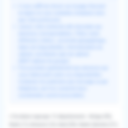
Il vous suffit de choisir sur la page d'accueil
la région où vous souhaitez remplacer ainsi
que votre profession.
Lancez votre recherche afin d'accéder aux
annonces correspondantes. Filtrez selon
différents critères : proximité géographique,
dates de disponibilités, informatisation du
cabinet, secrétariat, type de cabinet
(MSP/cabinet de groupe).
Puis postulez gratuitement aux annonces qui
vous intéressent selon vos disponibilités.
Contactez les praticiens par message ou par
téléphone, une fois connecté leurs
coordonnées seront accessibles.
L'Occitanie regroupe 13 départements : Ariège (09),
Aude (11), Aveyron (12), Gard (30), Haute-Garonne (31),